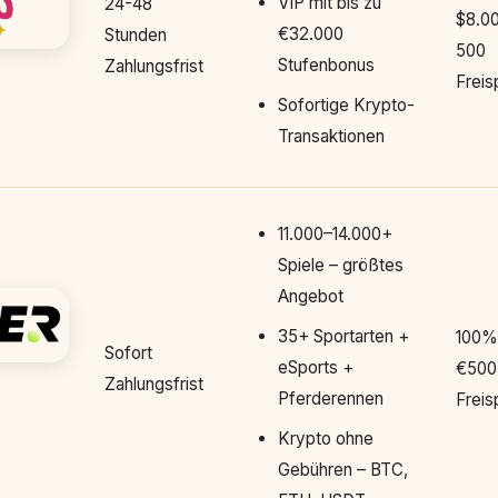
VIP mit bis zu
24-48
$8.0
€32.000
Stunden
500
Stufenbonus
Zahlungsfrist
Freis
Sofortige Krypto-
Transaktionen
11.000–14.000+
Spiele – größtes
Angebot
35+ Sportarten +
100% 
Sofort
eSports +
€500
Zahlungsfrist
Pferderennen
Freis
Krypto ohne
Gebühren – BTC,