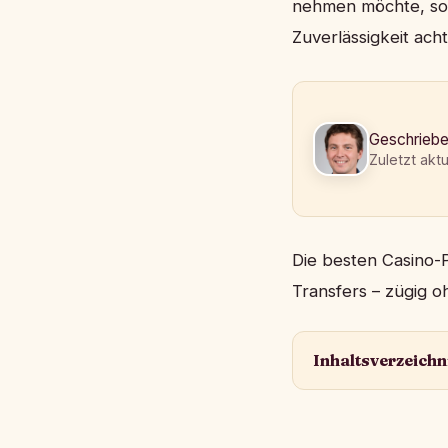
nehmen möchte, sol
Zuverlässigkeit ach
Geschriebe
Zuletzt aktu
Die besten Casino-
Transfers – zügig 
Inhaltsverzeichn