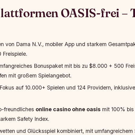
Plattformen OASIS-frei – 
en von Dama N.V., mobiler App und starkem Gesamtpak
 Freispiele.
fangreiches Bonuspaket mit bis zu $8.000 + 500 Freisp
fen mit großem Spielangebot.
Fokus auf 10.000+ Spielen und 124 Providern, inklusi
o-freundliches
online casino ohne oasis
mit 100% bis
tarkem Safety Index.
wetten und Glücksspiel kombiniert, mit umfangreichem