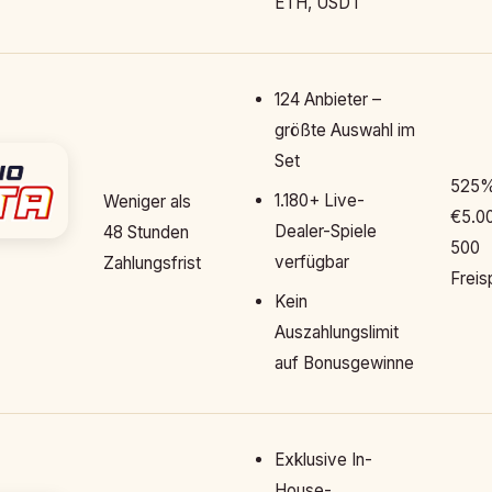
ETH, USDT
124 Anbieter –
größte Auswahl im
Set
525%
1.180+ Live-
Weniger als
€5.0
Dealer-Spiele
48 Stunden
500
verfügbar
Zahlungsfrist
Freis
Kein
Auszahlungslimit
auf Bonusgewinne
Exklusive In-
House-