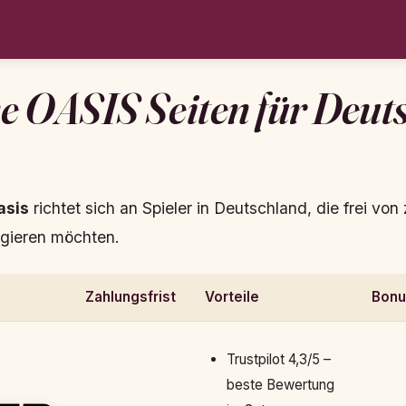
e OASIS Seiten für Deut
asis
richtet sich an Spieler in Deutschland, die frei von
gieren möchten.
Zahlungsfrist
Vorteile
Bonu
Trustpilot 4,3/5 –
beste Bewertung