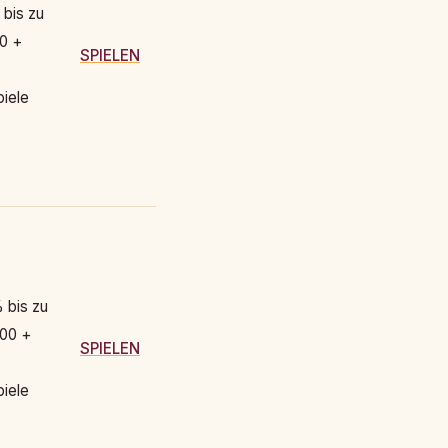
bis zu
0 +
SPIELEN
piele
 bis zu
000 +
SPIELEN
piele