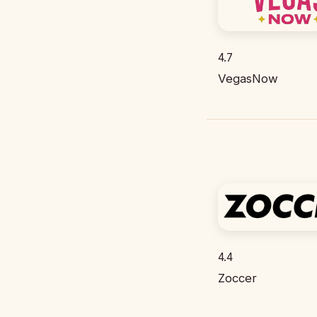
4.7
VegasNow
4.4
Zoccer