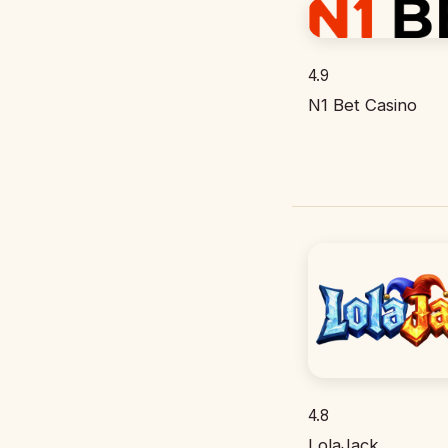
4.9
N1 Bet Casino
4.8
LolaJack