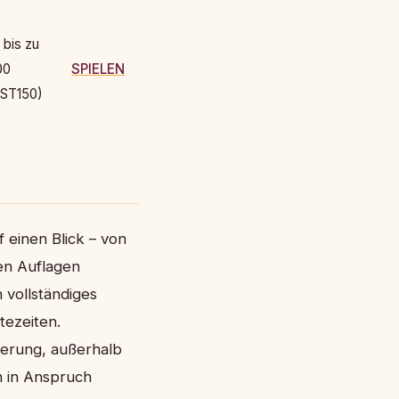
bis zu
00
SPIELEN
ST150)
 einen Blick – von
en Auflagen
 vollständiges
tezeiten.
ierung, außerhalb
n in Anspruch