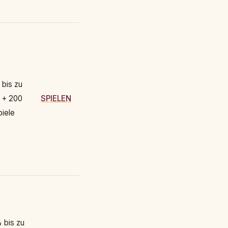
bis zu
 + 200
SPIELEN
piele
 bis zu