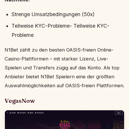
Strenge Umsatzbedingungen (50x)
Teilweise KYC-Probleme- Teilweise KYC-
Probleme
N1Bet zählt zu den besten OASIS-freien Online-
Casino-Plattformen – mit starker Lizenz, Live-
Spielen und Transfers zügig auf das Konto. Als top
Anbieter bietet N1Bet Spielern eine der größten
Auswahlmöglichkeiten auf OASIS-freien Plattformen.
VegasNow