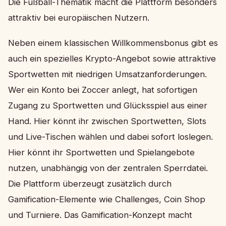
Die Fußball-Thematik macht die Plattform besonders
attraktiv bei europäischen Nutzern.
Neben einem klassischen Willkommensbonus gibt es
auch ein spezielles Krypto-Angebot sowie attraktive
Sportwetten mit niedrigen Umsatzanforderungen.
Wer ein Konto bei Zoccer anlegt, hat sofortigen
Zugang zu Sportwetten und Glücksspiel aus einer
Hand. Hier könnt ihr zwischen Sportwetten, Slots
und Live-Tischen wählen und dabei sofort loslegen.
Hier könnt ihr Sportwetten und Spielangebote
nutzen, unabhängig von der zentralen Sperrdatei.
Die Plattform überzeugt zusätzlich durch
Gamification-Elemente wie Challenges, Coin Shop
und Turniere. Das Gamification-Konzept macht