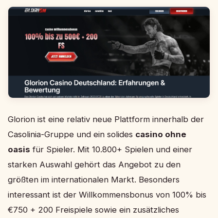
Glorion ist eine relativ neue Plattform innerhalb der
Casolinia-Gruppe und ein solides
casino ohne
oasis
für Spieler. Mit 10.800+ Spielen und einer
starken Auswahl gehört das Angebot zu den
größten im internationalen Markt. Besonders
interessant ist der Willkommensbonus von 100% bis
€750 + 200 Freispiele sowie ein zusätzliches