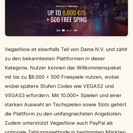
VegasNow ist ebenfalls Teil von Dama N.V. und zählt
zu den bekanntesten Plattformen in dieser
Kategorie. Nutzer können das Willkommenspaket
mit bis zu $8.000 + 500 Freispiele nutzen, wobei
wobei spätere Stufen Codes wie VEGAS2 und
VEGAS3 erfordern. Mit 10.000+ Spielen und einer
starken Auswahl an Tischspielen sowie Slots gehört
die Plattform zu den umfangreichsten Angeboten.
Zudem unterstützt VegasNow auch PayPal als
optionale Zahlungsmethode in bestimmten Märkten.