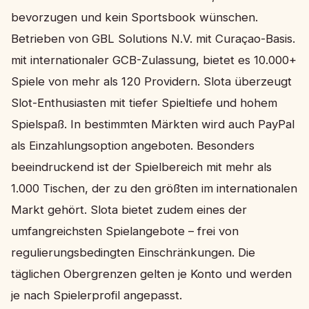
bevorzugen und kein Sportsbook wünschen.
Betrieben von GBL Solutions N.V. mit Curaçao-Basis.
mit internationaler GCB-Zulassung, bietet es 10.000+
Spiele von mehr als 120 Providern. Slota überzeugt
Slot-Enthusiasten mit tiefer Spieltiefe und hohem
Spielspaß. In bestimmten Märkten wird auch PayPal
als Einzahlungsoption angeboten. Besonders
beeindruckend ist der Spielbereich mit mehr als
1.000 Tischen, der zu den größten im internationalen
Markt gehört. Slota bietet zudem eines der
umfangreichsten Spielangebote – frei von
regulierungsbedingten Einschränkungen. Die
täglichen Obergrenzen gelten je Konto und werden
je nach Spielerprofil angepasst.