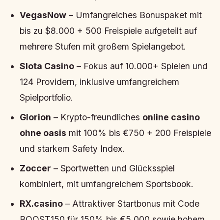
VegasNow
– Umfangreiches Bonuspaket mit
bis zu $8.000 + 500 Freispiele aufgeteilt auf
mehrere Stufen mit großem Spielangebot.
Slota Casino
– Fokus auf 10.000+ Spielen und
124 Providern, inklusive umfangreichem
Spielportfolio.
Glorion
– Krypto-freundliches
online casino
ohne oasis
mit 100% bis €750 + 200 Freispiele
und starkem Safety Index.
Zoccer
– Sportwetten und Glücksspiel
kombiniert, mit umfangreichem Sportsbook.
RX.casino
– Attraktiver Startbonus mit Code
BOOST150 für 150% bis €5.000 sowie hohem