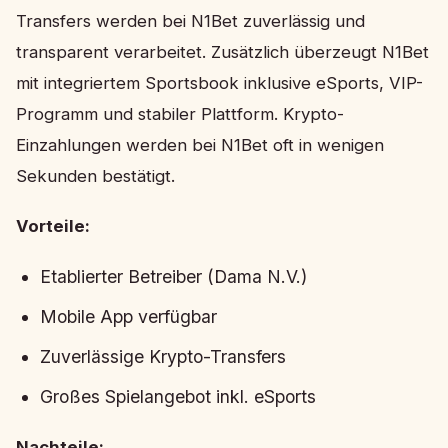
Transfers werden bei N1Bet zuverlässig und
transparent verarbeitet. Zusätzlich überzeugt N1Bet
mit integriertem Sportsbook inklusive eSports, VIP-
Programm und stabiler Plattform. Krypto-
Einzahlungen werden bei N1Bet oft in wenigen
Sekunden bestätigt.
Vorteile:
Etablierter Betreiber (Dama N.V.)
Mobile App verfügbar
Zuverlässige Krypto-Transfers
Großes Spielangebot inkl. eSports
Nachteile: