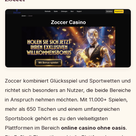
Zoccer kombiniert Glücksspiel und Sportwetten und
richtet sich besonders an Nutzer, die beide Bereiche
in Anspruch nehmen möchten. Mit 11.000+ Spielen,
mehr als 650 Tischen und einem umfangreichen
Sportsbook gehört es zu den vielseitigsten
Plattformen im Bereich
online casino ohne oasis
.