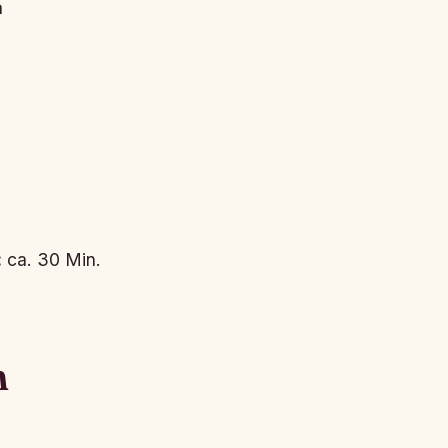
a
:
ca. 30 Min.
n