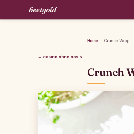
beetgold
Home
Crunch Wrap - 
›
← casino ohne oasis
Crunch W