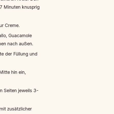
-7 Minuten knusprig
our Creme.
allo, Guacamole
nen nach außen.
te der Füllung und
itte hin ein,
 Seiten jeweils 3-
it zusätzlicher