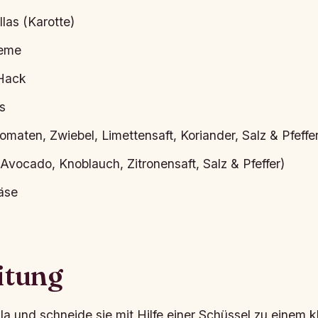
llas (Karotte)
reme
Hack
s
omaten, Zwiebel, Limettensaft, Koriander, Salz & Pfeffer
Avocado, Knoblauch, Zitronensaft, Salz & Pfeffer)
äse
itung
la und schneide sie mit Hilfe einer Schüssel zu einem k