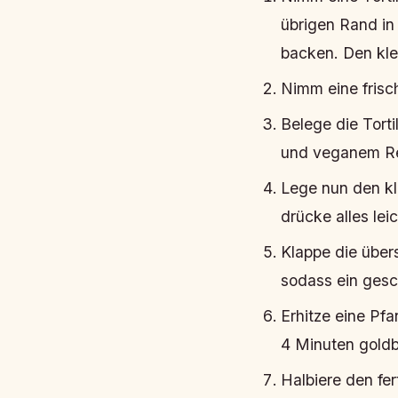
übrigen Rand in
backen. Den klei
Nimm eine frisc
Belege die Tort
und veganem Rei
Lege nun den kl
drücke alles leic
Klappe die übers
sodass ein ges
Erhitze eine Pf
4 Minuten goldbr
Halbiere den fe