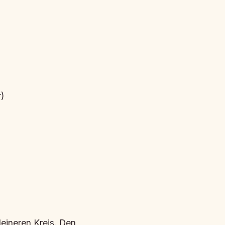
)
leineren Kreis. Den