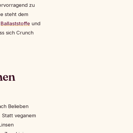
hervorragend zu
te steht dem
r
Ballaststoffe
und
ass sich Crunch
nen
ach Belieben
. Statt veganem
Linsen